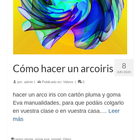
8
Cómo hacer un arcoiris
JUN 2020
por:
admin
|
Publicado en:
Videos
|
0
hacer un arco iris con cartón pluma y goma
Eva manualidades, para que podáis colgarlo
en vuestra clase o en vuestra casa.…
Leer
más
carton pluma
,
goma eva
,
tutorial
,
Video