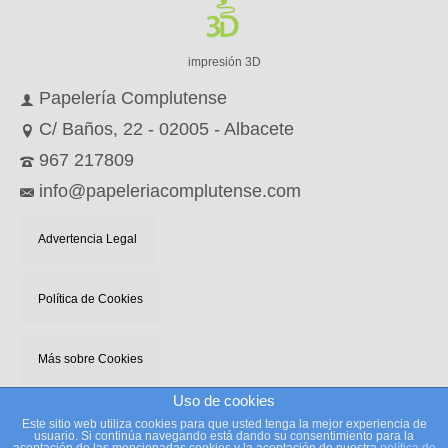
impresión 3D
Papelería Complutense
C/ Baños, 22 - 02005 - Albacete
967 217809
info@papeleriacomplutense.com
Advertencia Legal
Política de Cookies
Más sobre Cookies
Uso de cookies
Este sitio web utiliza cookies para que usted tenga la mejor experiencia de
© 2026 PAPELERIA COMPLUTENSE webmaster: Javier Asensio - 967 217 809 -
usuario. Si continúa navegando está dando su consentimiento para la